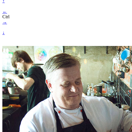
↑
←
Ctrl
→
↓