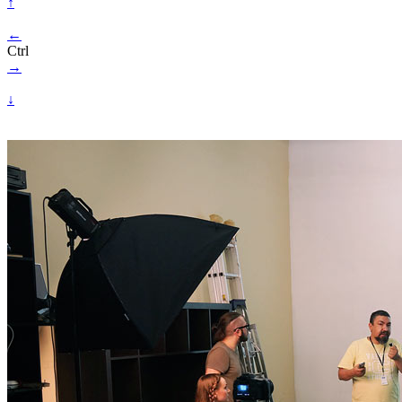
↑
←
Ctrl
→
↓