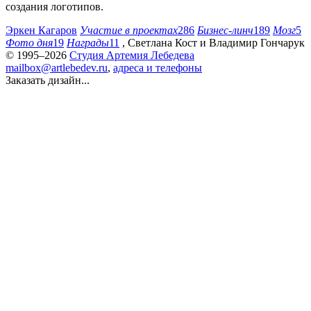
создания логотипов.
Эркен Кагаров
Участие в проектах
286
Бизнес-линч
189
Мозг
5
Фото дня
19
Награды
11
,
Светлана Кост
и
Владимир Гончарук
© 1995–2026
Студия Артемия Лебедева
mailbox@artlebedev.ru
,
адреса и телефоны
Заказать дизайн...