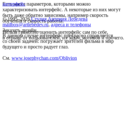
Есть масса параметров, которыми можно
интерфейс
характеризовать интерфейс. А некоторые из них могут
быть даже обратно зависимы, например скорость
© 1995–2026
Студия Артемия Лебедева
обучения и скорость работы.
mailbox@artlebedev.ru
,
адреса и телефоны
Заказать дизайн...
Нельзя грамотно оценить интерфейс сам по себе,
В данном случае интерфейс прекрасно справляется
в отрыве от пользователей, их задач, мотивов и прочего.
со своей задачей: погружает зрителей фильма в мир
будущего и просто радует глаз.
См.
www.josephychan.com/Oblivion