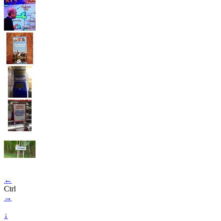
←
Ctrl
→
↓