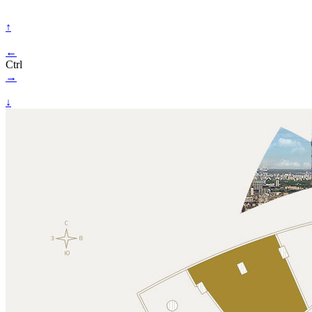
↑
←
Ctrl
→
↓