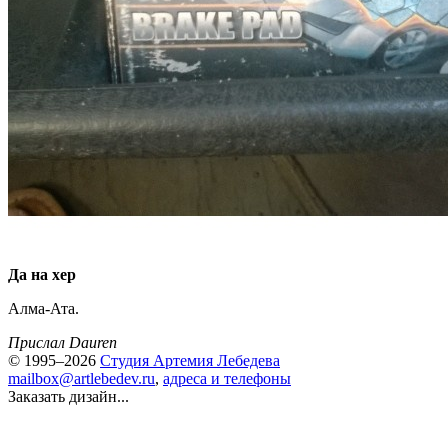
Да на хер
Алма-Ата.
Прислал Dauren
© 1995–2026
Студия Артемия Лебедева
mailbox@artlebedev.ru
,
адреса и телефоны
Заказать дизайн...