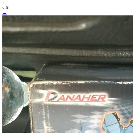
←
Ctrl
→