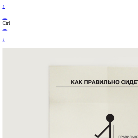
↑
←
Ctrl
→
↓