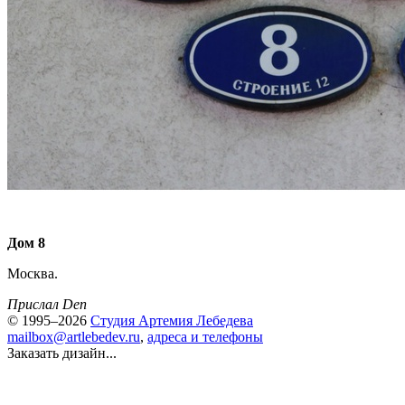
Дом 8
Москва.
Прислал Den
© 1995–2026
Студия Артемия Лебедева
mailbox@artlebedev.ru
,
адреса и телефоны
Заказать дизайн...