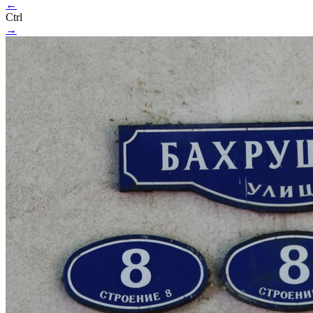
←
Ctrl
→