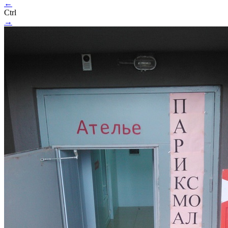
←
Ctrl
→