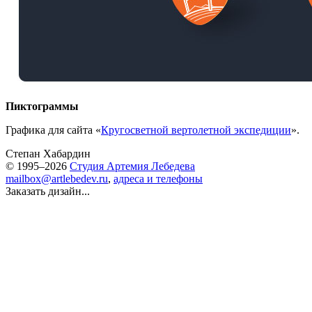
Пиктограммы
Графика для сайта «
Кругосветной вертолетной экспедиции
».
Степан Хабардин
© 1995–2026
Студия Артемия Лебедева
mailbox@artlebedev.ru
,
адреса и телефоны
Заказать дизайн...