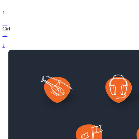
↑
←
Ctrl
→
↓