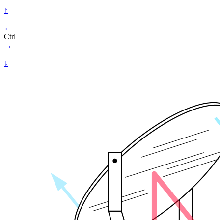
↑
←
Ctrl
→
↓