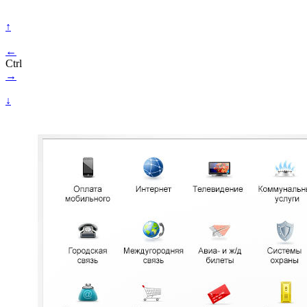
↑
←
Ctrl
→
↓