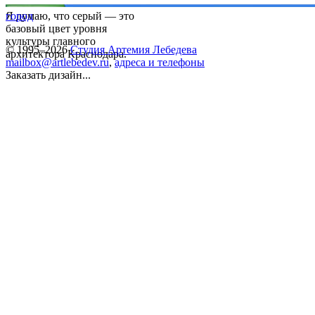
Я думаю, что серый — это
город
базовый цвет уровня
культуры главного
© 1995–2026
Студия Артемия Лебедева
архитектора Краснодара.
mailbox@artlebedev.ru
,
адреса и телефоны
Заказать дизайн...