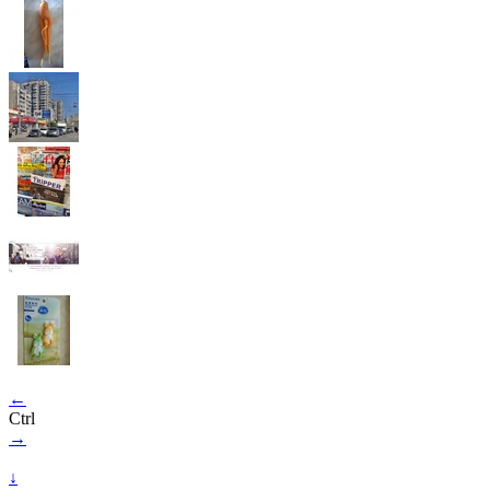
←
Ctrl
→
↓