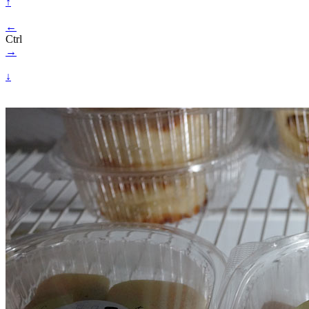
↑
←
Ctrl
→
↓