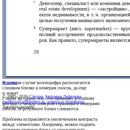
В данном случае колонцифра располагается
верстка
слишком близко к номерам сносок, да еще
и лежит
© 1995–2026
Студия Артемия Лебедева
с ними на одной оси. Это приводит к слабому
mailbox@artlebedev.ru
,
адреса и телефоны
контрасту между номером страницы и номерами
Заказать дизайн...
сносок. В результате блоки сливаются.
Проблема исправляется увеличением контраста
между элементами. Например, можно поднять
нижнюю границу блока со сносками или