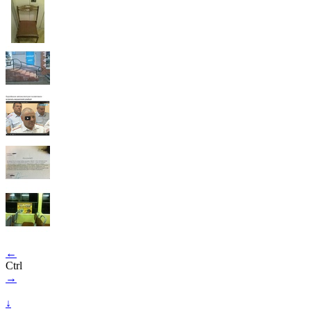
←
Ctrl
→
↓