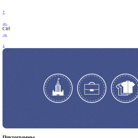
↑
←
Ctrl
→
↓
Пиктограммы