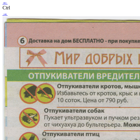
←
Ctrl
→