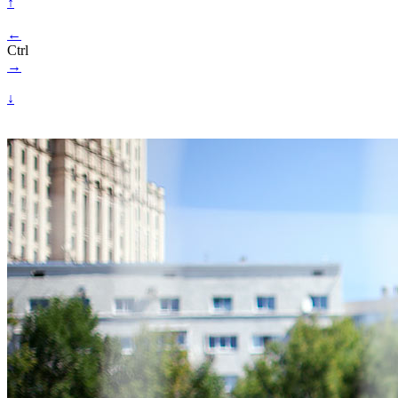
↑
←
Ctrl
→
↓