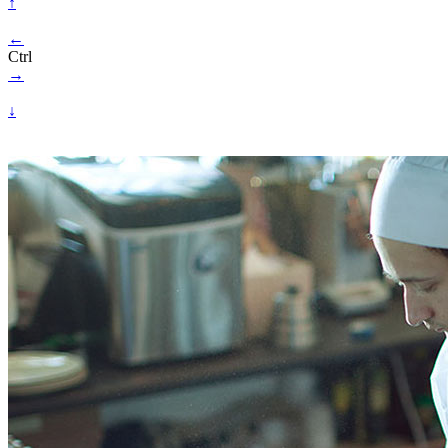
↑
←
Ctrl
→
↓