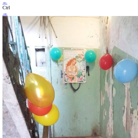
←
Ctrl
→