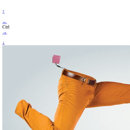
↑
←
Ctrl
→
↓