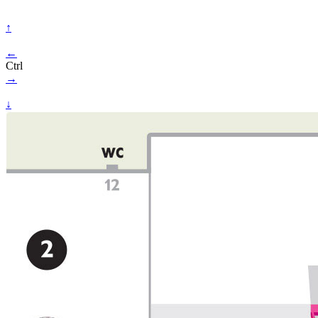
↑
←
Ctrl
→
↓