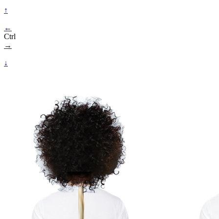
↑
←
Ctrl
→
↓