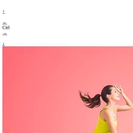
↑
←
Ctrl
→
↓