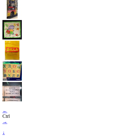
←
Ctrl
→
↓