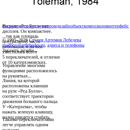
На руле «Ред Булл» нет
форма
транспорт
схема
промдизайн
объект
композиция
интерфейс
дисплея. Он компактнее.
...так как площадь
© 1995–2026
Студия Артемия Лебедева
центральной части
mailbox@artlebedev.ru
,
адреса и телефоны
небольшая, и на ней
Заказать дизайн...
уместилось всего
5 переключателей, в отличие
от 10 катерхэмовских.
Управление многими
функциями расположилось
на рукоятках...
Линия, на которой
расположены клавиши
на руле «Ред Булла»,
соответствует траектории
движения большого пальца.
У «Катерхема», чтобы
нажать зеленую клавишу,
палец придется сгибать.
Такими переключателями
легче управлять одним
пальцем...