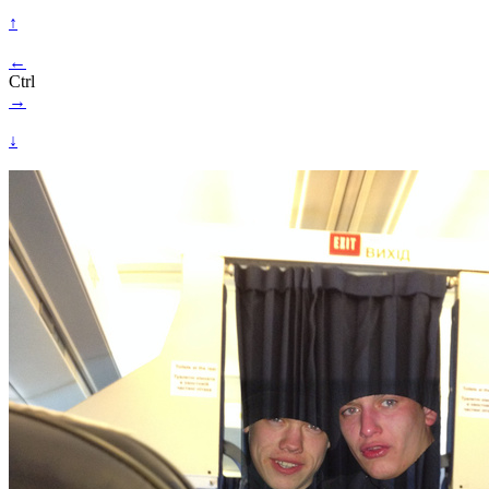
↑
←
Ctrl
→
↓