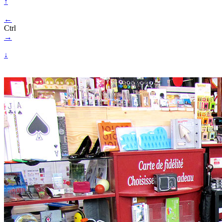
↑
←
Ctrl
→
↓