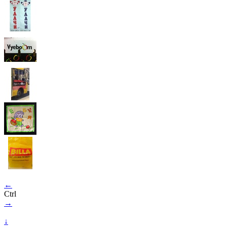
←
Ctrl
→
↓