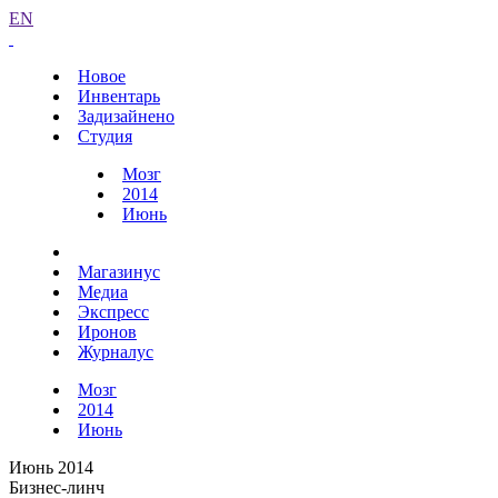
EN
Новое
Инвентарь
Задизайнено
Студия
Мозг
2014
Июнь
Магазинус
Медиа
Экспресс
Иронов
Журналус
Мозг
2014
Июнь
Июнь 2014
Бизнес-линч