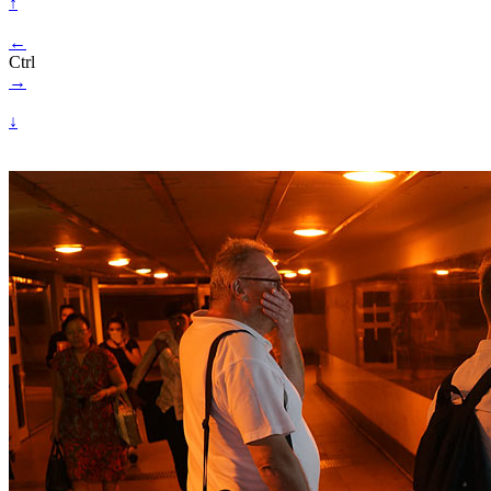
↑
←
Ctrl
→
↓