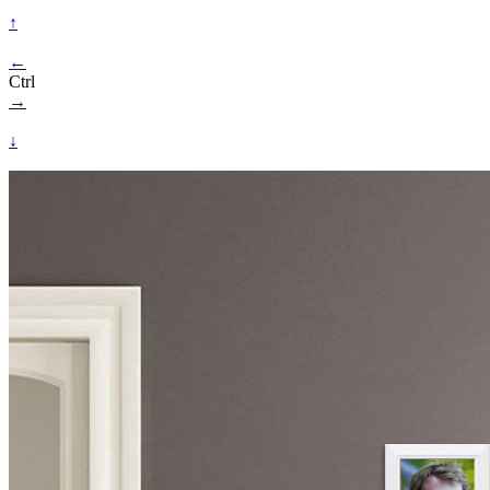
↑
←
Ctrl
→
↓