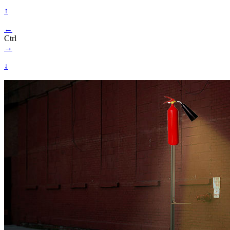
↑
←
Ctrl
→
↓