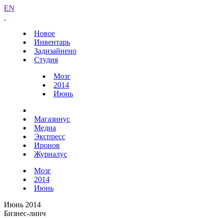
EN
Новое
Инвентарь
Задизайнено
Студия
Мозг
2014
Июнь
Магазинус
Медиа
Экспресс
Иронов
Журналус
Мозг
2014
Июнь
Июнь 2014
Бизнес-линч