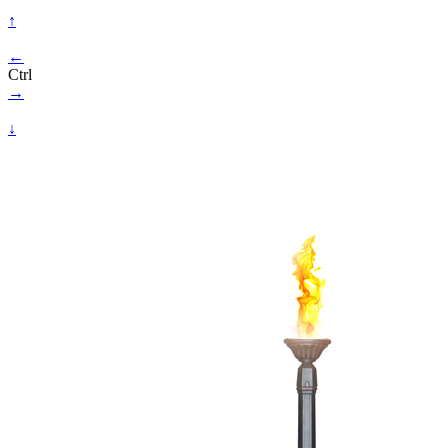
↑
←
Ctrl
→
↓