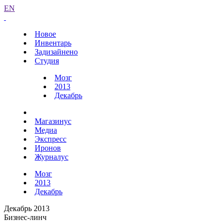
EN
Новое
Инвентарь
Задизайнено
Студия
Мозг
2013
Декабрь
Магазинус
Медиа
Экспресс
Иронов
Журналус
Мозг
2013
Декабрь
Декабрь 2013
Бизнес-линч