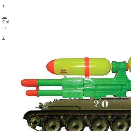
↑
←
Ctrl
→
↓