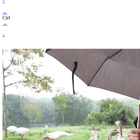
↑
←
Ctrl
→
↓