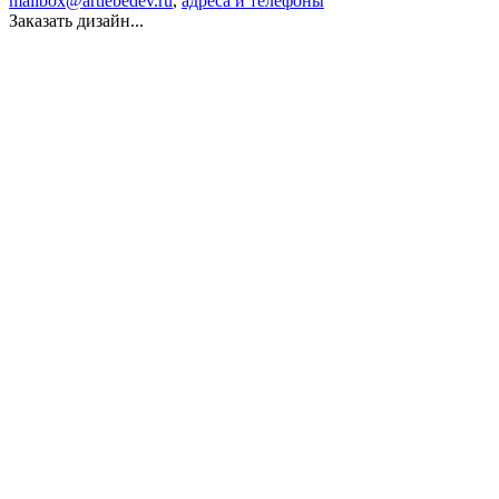
mailbox@artlebedev.ru
,
адреса и телефоны
Заказать дизайн...