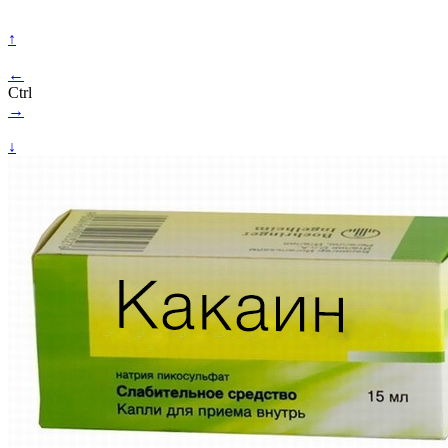
↑
←
Ctrl
→
↓