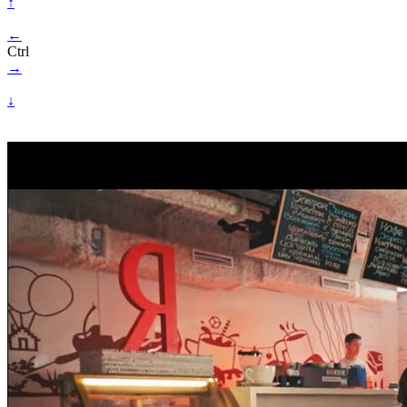
↑
←
Ctrl
→
↓