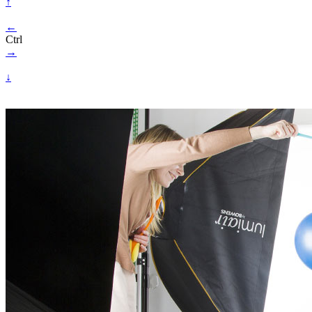
↑
←
Ctrl
→
↓