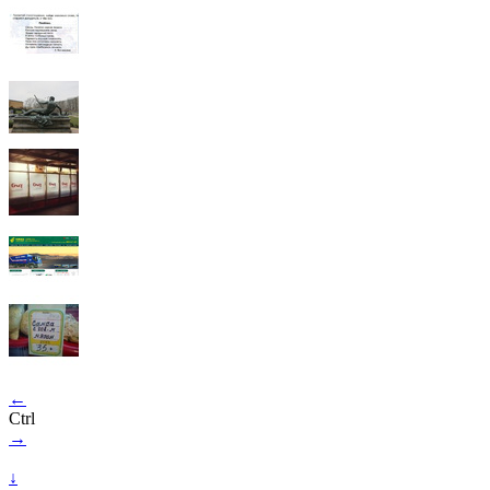
←
Ctrl
→
↓