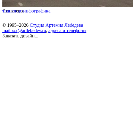
Это клево.
транспорт
инфографика
© 1995–2026
Студия Артемия Лебедева
mailbox@artlebedev.ru
,
адреса и телефоны
Заказать дизайн...