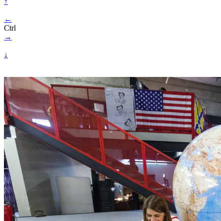
↑
←
Ctrl
→
↓