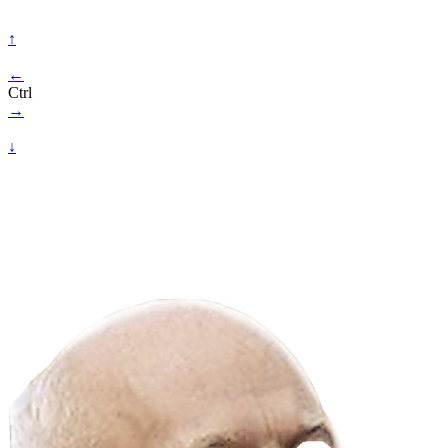
↑
←
Ctrl
→
↓