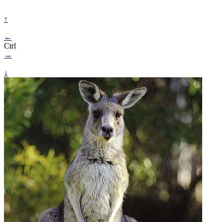
↑
←
Ctrl
→
↓