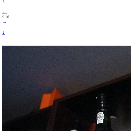
↑
←
Ctrl
→
↓