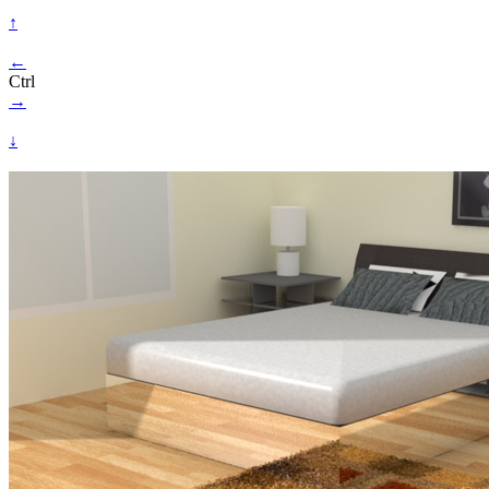
↑
←
Ctrl
→
↓