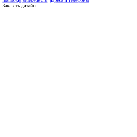
mailbox@artlebedev.ru
,
адреса и телефоны
Заказать дизайн...