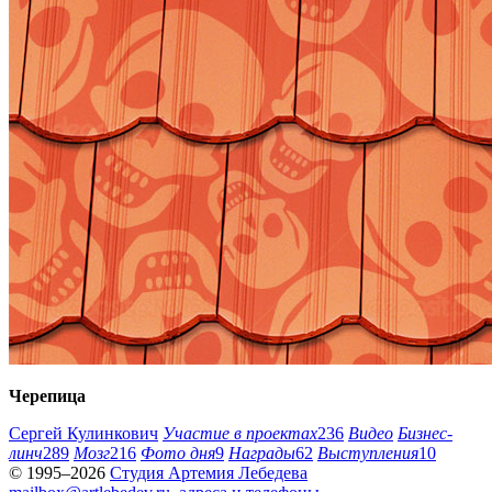
Черепица
Сергей Кулинкович
Участие в проектах
236
Видео
Бизнес-
линч
289
Мозг
216
Фото дня
9
Награды
62
Выступления
10
© 1995–2026
Студия Артемия Лебедева