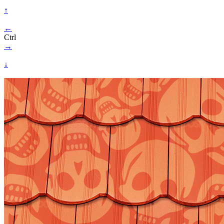
↑
←
Ctrl
→
↓