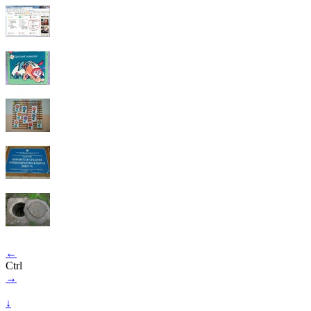
←
Ctrl
→
↓