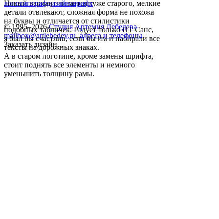
Новый вариант читается хуже старого, мелкие
логотип
графдизайн
шрифт
детали отвлекают, сложная форма не похожа
на буквы и отличается от стилистики
© 1995–2026
Студия Артемия Лебедева
подобных табличек. Радует только ПТ Санс,
mailbox@artlebedev.ru
,
адреса и телефоны
я был бы счастлив, если бы им и набирали все
Заказать дизайн...
тексты на дорожных знаках.
А в старом логотипе, кроме замены шрифта,
стоит поднять все элементы и немного
уменьшить толщину рамы.