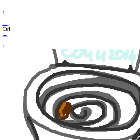
↑
←
Ctrl
→
↓