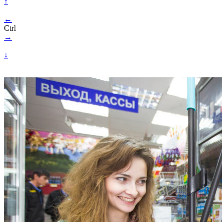
↑
←
Ctrl
→
↓